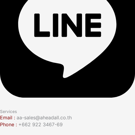
Services
Email :
aa-sales@aheadall.co.th
Phone :
+662 922 3467-69